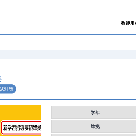
教師用W
集
試対策
学年
準拠