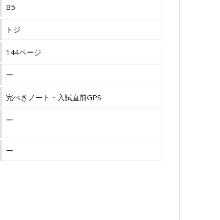
B5
トジ
144ページ
ー
完ぺきノート・入試直前GPS
ー
ー