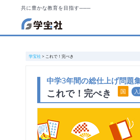
共に豊かな教育を目指す───
学宝社
>
これで！完ぺき
中学3年間の総仕上げ問題
これで！完ぺき
入