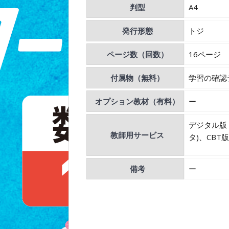
判型
A4
発行形態
トジ
ページ数（回数）
16ページ
付属物（無料）
学習の確認
オプション教材（有料）
ー
デジタル版
教師用サービス
タ)、CB
備考
ー