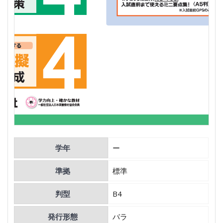
学年
ー
準拠
標準
判型
B4
発行形態
バラ