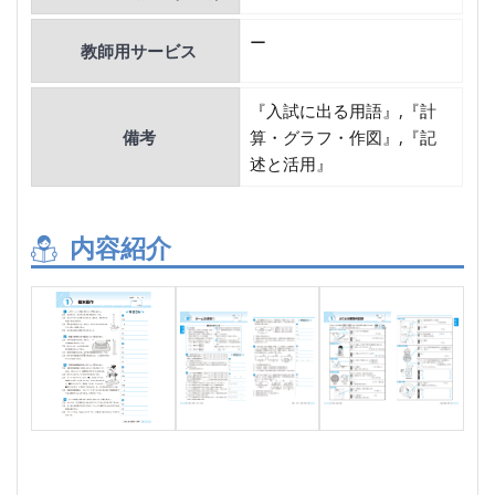
ー
教師用サービス
『入試に出る用語』,『計
備考
算・グラフ・作図』,『記
述と活用』
内容紹介