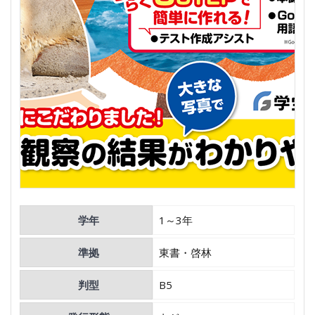
学年
1～3年
準拠
東書・啓林
判型
B5