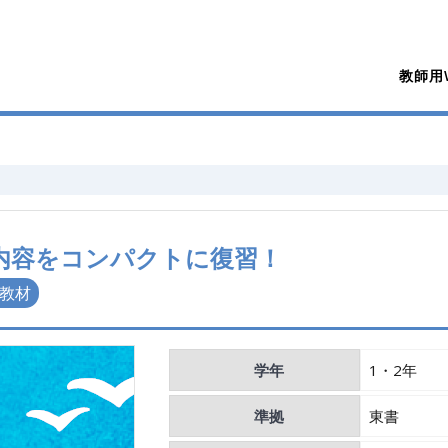
教師用W
習内容をコンパクトに復習！
教材
学年
1・2年
準拠
東書