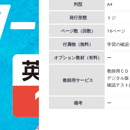
判型
A4
発行形態
トジ
ページ数（回数）
16ページ
付属物（無料）
学習の確認
オプション教材（有料）
ー
教師用ＣＤ
デジタル版
教師用サービス
確認テスト(
備考
ー