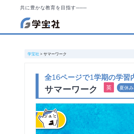
共に豊かな教育を目指す───
学宝社
>
サマーワーク
全16ページで1学期の学
サマーワーク
夏休み