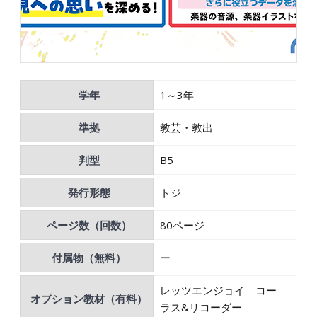
学年
1～3年
準拠
教芸・教出
判型
B5
発行形態
トジ
ページ数（回数）
80ページ
付属物（無料）
ー
レッツエンジョイ コー
オプション教材（有料）
ラス&リコーダー