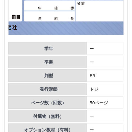
学年
ー
準拠
ー
判型
B5
発行形態
トジ
ページ数（回数）
50ページ
付属物（無料）
ー
オプション教材（有料）
ー