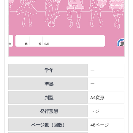
学年
ー
準拠
ー
判型
A4変形
発行形態
トジ
ページ数（回数）
48ページ