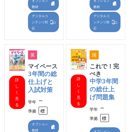
オプション
オプション
教材
教材
デジタルコ
デジタルコ
ンテンツ対
ンテンツ対
応
応
マイペース
これで！完
3年間の総
ぺき
詳
中学3年間
詳
仕上げと
し
し
の総仕上
入試対策
く
く
げ問題集
見
見
ー
学年
る
る
ー
学年
標準
準拠
標
準拠
オプション
教材
オプション