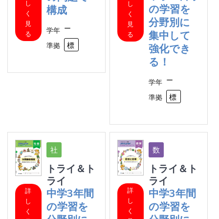
し
し
の学習を
構成
く
く
分野別に
見
見
ー
学年
集中して
る
る
標準
準拠
強化でき
る！
ー
学年
標
準拠
トライ＆ト
トライ＆ト
ライ
ライ
詳
詳
中学3年間
中学3年間
し
し
の学習を
の学習を
く
く