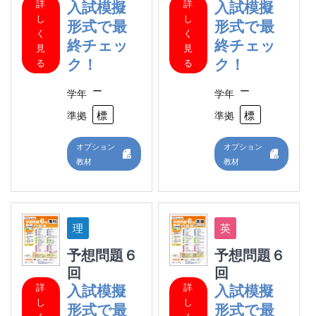
詳
詳
入試模擬
入試模擬
し
し
形式で最
形式で最
く
く
終チェッ
終チェッ
見
見
ク！
ク！
る
る
ー
ー
学年
学年
標準
標
準拠
準拠
オプション
オプション
教材
教材
予想問題６
予想問題６
回
回
詳
詳
入試模擬
入試模擬
し
し
形式で最
形式で最