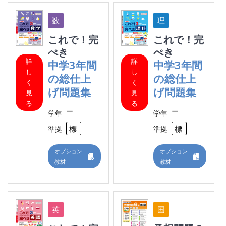
これで！完
これで！完
ぺき
ぺき
詳
詳
中学3年間
中学3年間
し
し
の総仕上
の総仕上
く
く
げ問題集
げ問題集
見
見
る
る
ー
ー
学年
学年
標準
標
準拠
準拠
オプション
オプション
教材
教材