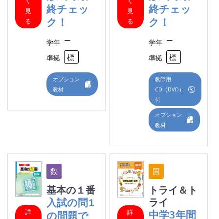
く
く
終チェッ
終チェッ
見
見
ク！
ク！
る
る
ー
ー
学年
学年
標準
標
準拠
準拠
オプション
教師用
教材
CD（DVD）
付
オプション
教材
基本の１番
トライ＆ト
入試の問1
ライ
詳
詳
中学3年間
の問題で