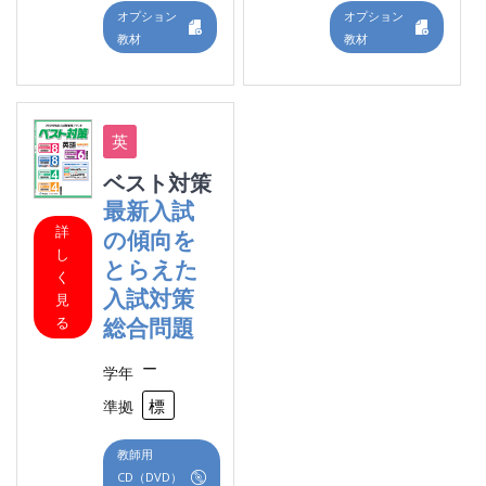
オプション
オプション
教材
教材
ベスト対策
最新入試
詳
の傾向を
し
とらえた
く
入試対策
見
総合問題
る
ー
学年
標準
準拠
教師用
CD（DVD）