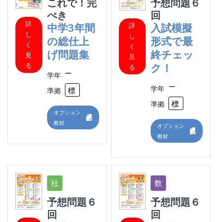
これで！完
予想問題６
ぺき
回
詳
詳
中学3年間
入試模擬
し
し
の総仕上
形式で最
く
く
げ問題集
終チェッ
見
見
る
ク！
る
ー
学年
ー
学年
標準
準拠
標
準拠
オプション
教材
オプション
教材
予想問題６
予想問題６
回
回