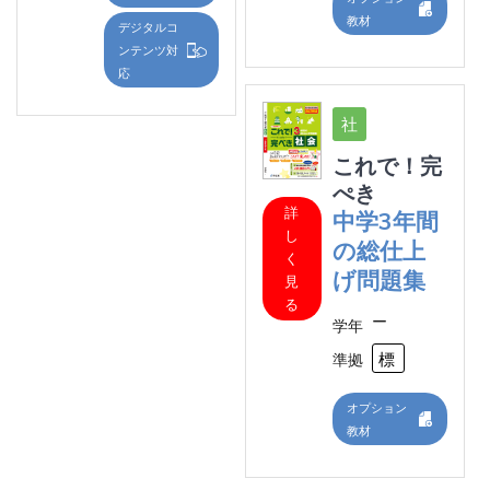
教材
デジタルコ
ンテンツ対
応
これで！完
ぺき
詳
中学3年間
し
の総仕上
く
げ問題集
見
る
ー
学年
標
準拠
オプション
教材