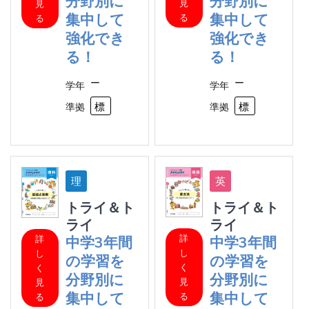
分野別に
分野別に
見
見
集中して
集中して
る
る
強化でき
強化でき
る！
る！
ー
ー
学年
学年
標準
標
準拠
準拠
トライ＆ト
トライ＆ト
ライ
ライ
詳
中学3年間
中学3年間
詳
し
し
の学習を
の学習を
く
く
分野別に
分野別に
見
見
集中して
集中して
る
る