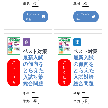
標準
標
準拠
準拠
オプション
オプション
教材
教材
ベスト対策
ベスト対策
最新入試
最新入試
詳
詳
の傾向を
の傾向を
し
し
とらえた
とらえた
く
く
入試対策
入試対策
見
見
総合問題
総合問題
る
る
ー
ー
学年
学年
標準
標
準拠
準拠