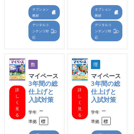
オプション
オプション
教材
教材
デジタルコ
デジタルコ
ンテンツ対
ンテンツ対
応
応
マイペース
マイペース
3年間の総
3年間の総
詳
詳
仕上げと
仕上げと
し
し
入試対策
入試対策
く
く
見
見
ー
ー
学年
学年
る
る
標準
標
準拠
準拠