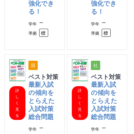
強化でき
強化でき
る！
る！
ー
ー
学年
学年
標準
標
準拠
準拠
ベスト対策
ベスト対策
最新入試
最新入試
詳
詳
の傾向を
の傾向を
し
し
とらえた
とらえた
く
く
入試対策
入試対策
見
見
総合問題
総合問題
る
る
ー
ー
学年
学年