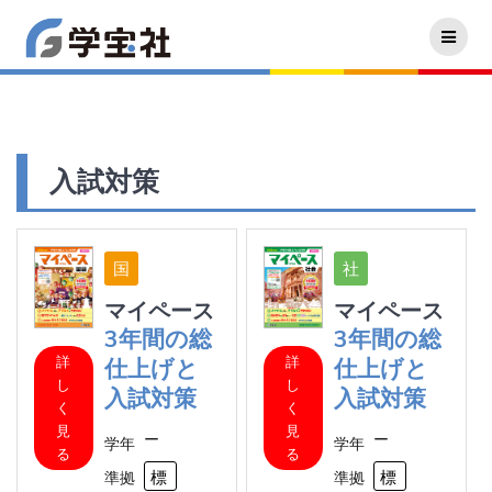
入試対策
マイペース
マイペース
3年間の総
3年間の総
詳
詳
仕上げと
仕上げと
し
し
入試対策
入試対策
く
く
見
見
ー
ー
学年
学年
る
る
標準
標
準拠
準拠